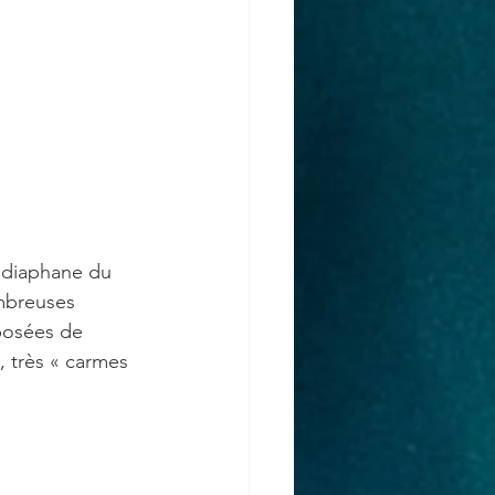
é diaphane du 
ombreuses 
posées de 
, très « carmes 