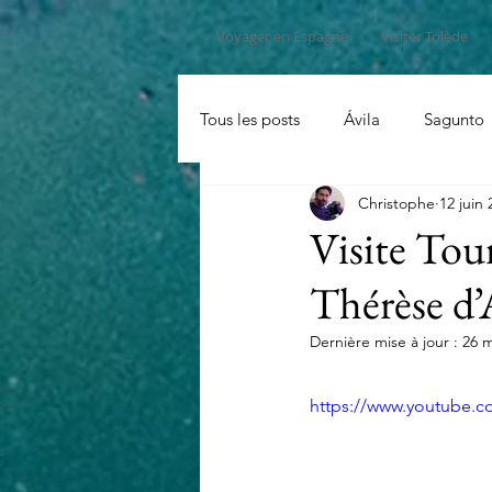
Voyager en Espagne
Visiter Tolède
Tous les posts
Ávila
Sagunto
Christophe
12 juin 
Visite Tou
Thérèse d’
Dernière mise à jour :
26 m
https://www.youtube.