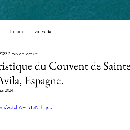
Toledo
Granada
2022
2 min de lecture
ristique du Couvent de Saint
Avila, Espagne.
ai 2024
com/watch?v=-pT3N_hLjcU