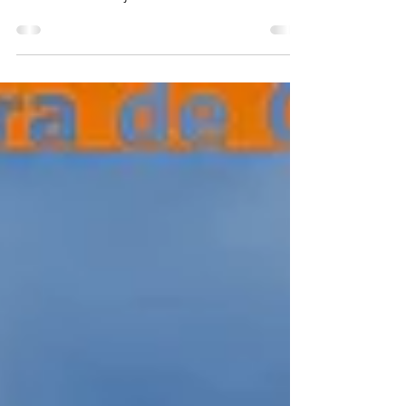
Magazine "Voyager en Espagne" L'Alhambra
de Granada : les jardins du Palais du
Generalife Pour...