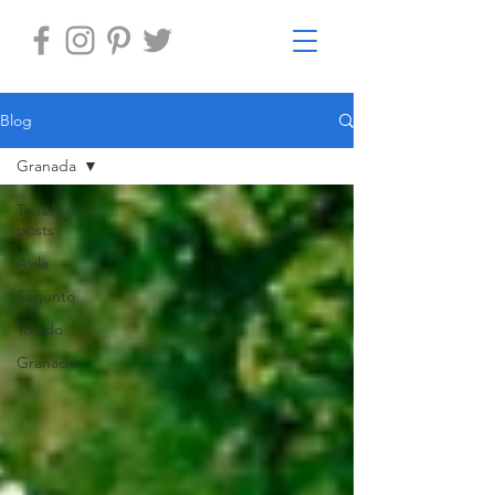
Blog
Granada
Tous les
posts
Ávila
Sagunto
Toledo
Granada