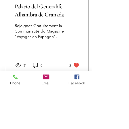
Palacio del Generalife
Alhambra de Granada
Rejoignez Gratuitement la
Communauté du Magazine
"Voyager en Espagne"
L'Alhambra de Granada :
les jardins du Palais du
Generalife Pour...
31
0
2
Phone
Email
Facebook