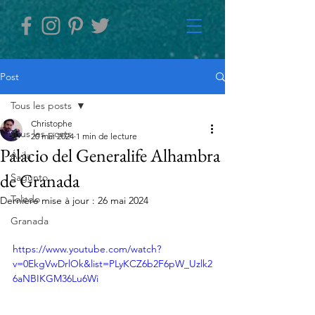
Post
Tous les posts
Christophe
Tous les posts
20 mai 2024
1 min de lecture
Palacio del Generalife Alhambra
Ávila
de Granada
Sagunto
Toledo
Dernière mise à jour :
26 mai 2024
Granada
https://www.youtube.com/watch?
v=0EkgVwDrlOk&list=PLyKCZ6b2F6pW_Uzlk2
6aNBIKGM36Lu6Wi