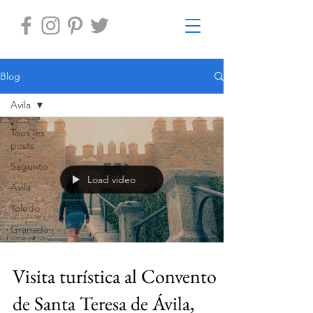
Blog
Avila
Tous les
posts
Sagunto
Load video
Avila
Toledo
Granada
Visita turística al Convento
de Santa Teresa de Ávila,